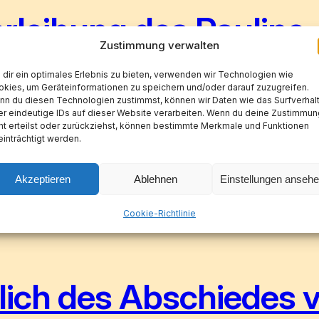
erleihung des Pauline
Zustimmung verwalten
dir ein optimales Erlebnis zu bieten, verwenden wir Technologien wie
kies, um Geräteinformationen zu speichern und/oder darauf zuzugreifen.
n du diesen Technologien zustimmst, können wir Daten wie das Surfverhal
r eindeutige IDs auf dieser Website verarbeiten. Wenn du deine Zustimmun
ht erteilst oder zurückziehst, können bestimmte Merkmale und Funktionen
inträchtigt werden.
auline-Herber-Preises an den Filmemacher und Theologe
hönen Domstadt Eichstätt. Die Laudatio hält der Filmwi
Akzeptieren
Ablehnen
Einstellungen anseh
 von Weihbischof Dr. Josef Graf im Eichstätter Dom gef
Cookie-Richtlinie
ich des Abschiedes v