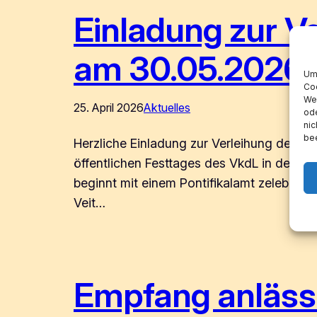
Einladung zur V
am 30.05.2026
Um 
Coo
Wen
25. April 2026
Aktuelles
ode
nic
bee
Herzliche Einladung zur Verleihung des P
öffentlichen Festtages des VkdL in der sc
beginnt mit einem Pontifikalamt zelebriert
Veit…
Empfang anlässl