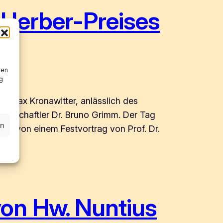
-Herber-Preises
ten
g
n Max Kronawitter, anlässlich des
ssenschaftler Dr. Bruno Grimm. Der Tag
en
olgt von einem Festvortrag von Prof. Dr.
on Hw. Nuntius