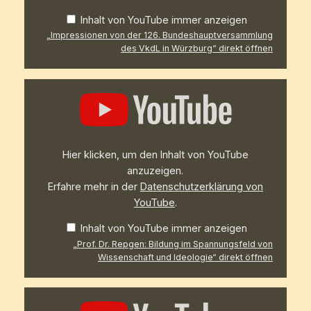
Inhalt von YouTube immer anzeigen
„Impressionen von der 126. Bundeshauptversammlung
des VkdL in Würzburg“ direkt öffnen
„Prof.
Dr.
Repgen:
Bildung
im
Spannungsfeld
von
Hier klicken, um den Inhalt von YouTube
Wissenschaft
und
anzuzeigen.
Ideologie“
Erfahre mehr in der
Datenschutzerklärung von
von
YouTube
YouTube
.
anzeigen
Inhalt von YouTube immer anzeigen
„Prof. Dr. Repgen: Bildung im Spannungsfeld von
Wissenschaft und Ideologie“ direkt öffnen
„Laudatio
zur