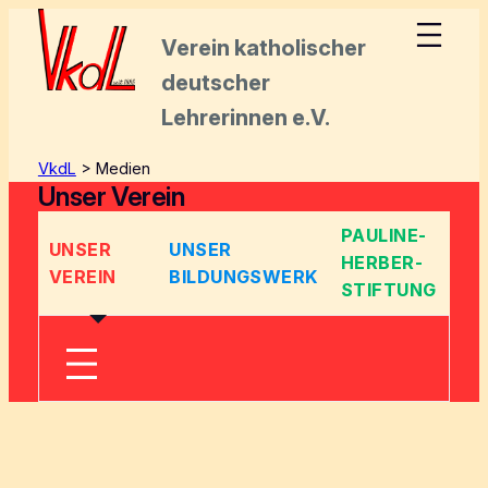
Zum
Inhalt
Verein katholischer
springen
deutscher
Lehrerinnen e.V.
VkdL
>
Medien
Unser Verein
PAULINE-
UNSER
UNSER
HERBER-
VEREIN
BILDUNGSWERK
STIFTUNG