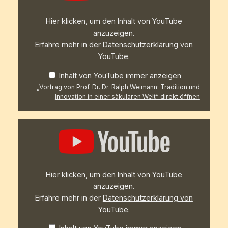
Ralph
Weimann:
Hier klicken, um den Inhalt von YouTube
Tradition
und
anzuzeigen.
Innovation
Erfahre mehr in der
Datenschutzerklärung von
in
einer
YouTube
.
säkularen
Welt“
Inhalt von YouTube immer anzeigen
von
YouTube
„Vortrag von Prof. Dr. Dr. Ralph Weimann: Tradition und
anzeigen
Innovation in einer säkularen Welt“ direkt öffnen
„Pauline-
Herber-
Preis
2025
für
"Grandios".
Laudatio
Hier klicken, um den Inhalt von YouTube
von
Josef
anzuzeigen.
Kraus.“
Erfahre mehr in der
Datenschutzerklärung von
von
YouTube
YouTube
.
anzeigen