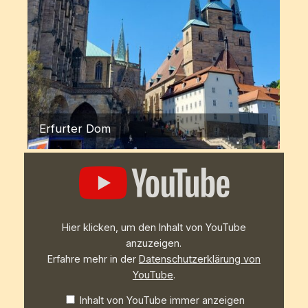
Erfurter Dom
„Bundeshauptversammlung
2023
des
VkdL
–
Verband
katholischer
Hier klicken, um den Inhalt von YouTube
deutscher
Lehrerinnen“
anzuzeigen.
von
Erfahre mehr in der
Datenschutzerklärung von
YouTube
anzeigen
YouTube
.
Inhalt von YouTube immer anzeigen