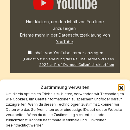
Verleihung
des
Pauline
Herber-
Preises
Hier klicken, um den Inhalt von YouTube
2024
an
anzuzeigen.
Prof.
Erfahre mehr in der
Datenschutzerklärung von
Dr.
med.
YouTube
.
Cullen“
von
Inhalt von YouTube immer anzeigen
YouTube
anzeigen
„Laudatio zur Verleihung des Pauline Herber-Preises
2024 an Prof. Dr. med. Cullen“ direkt öffnen
Zustimmung verwalten
Um dir ein optimales Erlebnis zu bieten, verwenden wir Technologien
wie Cookies, um Geräteinformationen zu speichern und/oder darauf
zuzugreifen. Wenn du diesen Technologien zustimmst, können wir
BUNDESHAUPTVERSAMMLUNG 2023 MIT
Daten wie das Surfverhalten oder eindeutige IDs auf dieser Website
VERLEIHUNG DES PAULINE-HERBER-PREISES –
verarbeiten. Wenn du deine Zustimmung nicht erteilst oder
ERFURT
zurückziehst, können bestimmte Merkmale und Funktionen
beeinträchtigt werden.