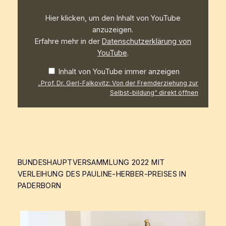
der
Fremderziehung
Hier klicken, um den Inhalt von YouTube
zur
Selbst-
anzuzeigen.
bildung“
Erfahre mehr in der
Datenschutzerklärung von
von
YouTube
YouTube
.
anzeigen
Inhalt von YouTube immer anzeigen
„Prof. Dr. Gerl-Falkovitz: Von der Fremderziehung zur
Selbst-bildung“ direkt öffnen
BUNDESHAUPTVERSAMMLUNG 2022 MIT
VERLEIHUNG DES PAULINE-HERBER-PREISES IN
PADERBORN