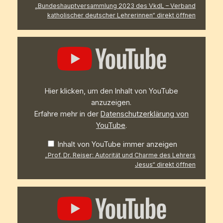
„Bundeshauptversammlung 2023 des VkdL – Verband
katholischer deutscher Lehrerinnen“ direkt öffnen
„Prof.
Dr.
Reiser:
Autorität
und
Charme
des
Hier klicken, um den Inhalt von YouTube
Lehrers
Jesus“
anzuzeigen.
von
Erfahre mehr in der
Datenschutzerklärung von
YouTube
anzeigen
YouTube
.
Inhalt von YouTube immer anzeigen
„Prof. Dr. Reiser: Autorität und Charme des Lehrers
Jesus“ direkt öffnen
„Prof.
Dr.
Gerl-
Falkovitz:
Von