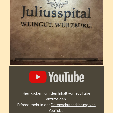
„Impressionen
von
der
126.
Bundeshauptversammlung
des
VkdL
Hier klicken, um den Inhalt von YouTube
in
Würzburg“
anzuzeigen.
von
Erfahre mehr in der
Datenschutzerklärung von
YouTube
anzeigen
YouTube
.