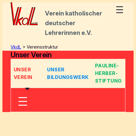
Zum
Inhalt
Verein katholischer
springen
deutscher
Lehrerinnen e.V.
VkdL
>
Vereinsstruktur
Unser Verein
PAULINE-
UNSER
UNSER
HERBER-
VEREIN
BILDUNGSWERK
STIFTUNG