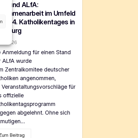
dL und ALfA:
sammenarbeit im Umfeld
s 104. Katholikentages in
en
rzburg
Mai 2026
e Anmeldung für einen Stand
r ALfA wurde
m Zentralkomitee deutscher
tholiken angenommen,
 Veranstaltungsvorschläge für
 offizielle
tholikentagsprogramm
ngegen abgelehnt. Ohne sich
tmutigen…
Zum Beitrag