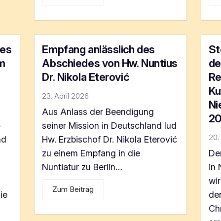
des
Empfang anlässlich des
St
m
Abschiedes von Hw. Nuntius
de
Dr. Nikola Eterović
Re
Ku
23. April 2026
Ni
Aus Anlass der Beendigung
20
-
seiner Mission in Deutschland lud
20.
nd
Hw. Erzbischof Dr. Nikola Eterović
zu einem Empfang in die
Der
Nuntiatur zu Berlin…
in
wi
Zum Beitrag
ie
de
Chr