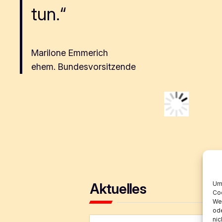
tun.“
Marilone Emmerich
ehem. Bundesvorsitzende
Um 
Aktuelles
Coo
Wen
ode
nic