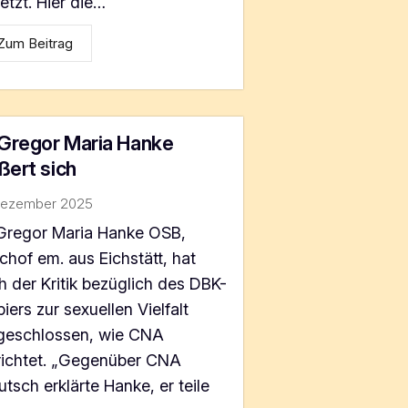
etzt. Hier die…
Zum Beitrag
 Gregor Maria Hanke
ßert sich
Dezember 2025
 Gregor Maria Hanke OSB,
chof em. aus Eichstätt, hat
h der Kritik bezüglich des DBK-
iers zur sexuellen Vielfalt
geschlossen, wie CNA
richtet. „Gegenüber CNA
tsch erklärte Hanke, er teile