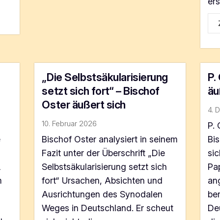
ers
„Die Selbstsäkularisierung
P.
setzt sich fort“ – Bischof
äu
Oster äußert sich
4. 
10. Februar 2026
P.
e
Bischof Oster analysiert in seinem
Bis
Fazit unter der Überschrift „Die
sic
L
Selbstsäkularisierung setzt sich
Pap
m
fort“ Ursachen, Absichten und
an
z
Ausrichtungen des Synodalen
be
Weges in Deutschland. Er scheut
Deu