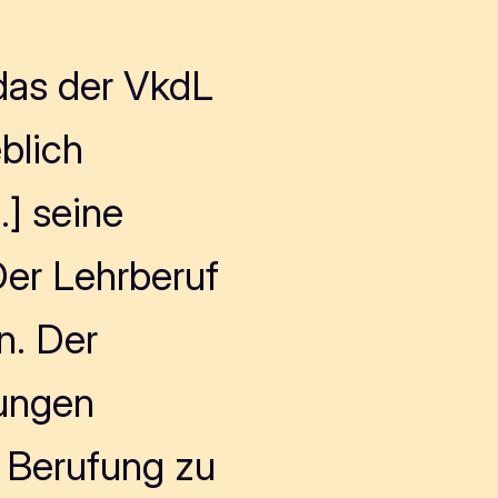
 das der VkdL
blich
…] seine
Der Lehrberuf
n. Der
jungen
 Berufung zu