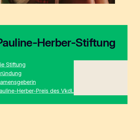
Pauline-Herber-Stiftung
ie Stiftung
ründung
amensgeberin
auline-Herber-Preis des VkdL