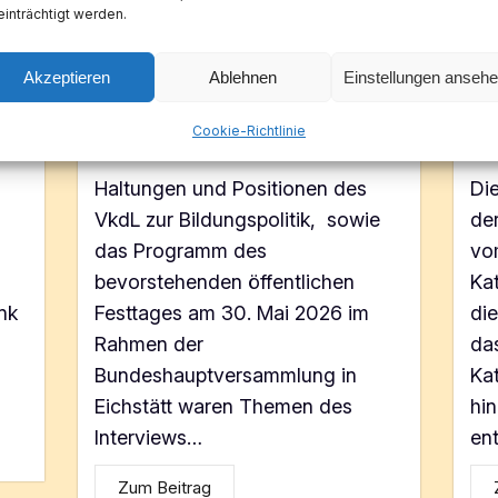
Interview des Tages auf
Vk
inträchtigt werden.
Radio Horeb mit der
Zu
Bundesvorsitzenden Ursula
de
Akzeptieren
Ablehnen
Einstellungen anseh
Maria Fehlner
Wü
6
Cookie-Richtlinie
19. Mai 2026
8. 
Haltungen und Positionen des
Di
VkdL zur Bildungspolitik, sowie
de
das Programm des
vo
bevorstehenden öffentlichen
Ka
ink
Festtages am 30. Mai 2026 im
die
Rahmen der
das
Bundeshauptversammlung in
Ka
Eichstätt waren Themen des
hi
Interviews…
en
Zum Beitrag