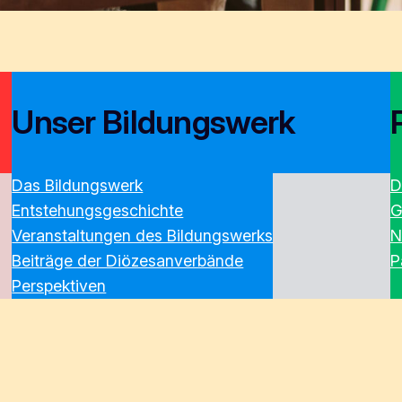
Unser Bildungswerk
Das Bildungswerk
D
Entstehungsgeschichte
G
Veranstaltungen des Bildungswerks
N
Beiträge der Diözesanverbände
P
Perspektiven