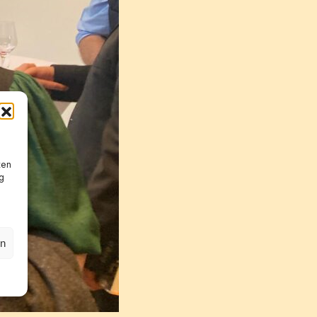
ten
g
en