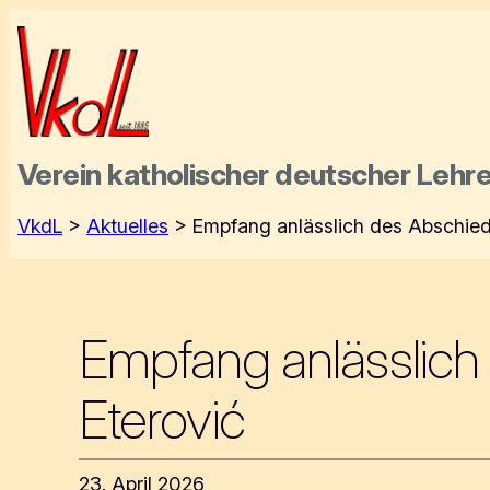
Zum
Inhalt
springen
Verein katholischer deutscher
Lehre
VkdL
>
Aktuelles
>
Empfang anlässlich des Abschiede
Empfang anlässlich 
Eterović
23. April 2026