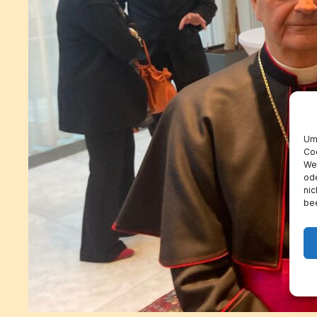
Um 
Coo
Wen
ode
nic
bee