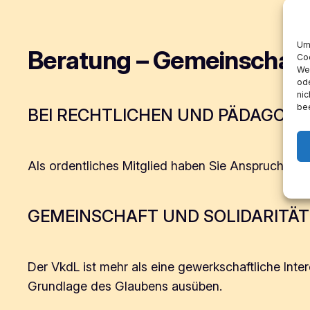
Um 
Beratung – Gemeinschaft 
Coo
Wen
ode
nic
bee
BEI RECHTLICHEN UND PÄDAGOGI
Als ordentliches Mitglied haben Sie Anspruch auf
GEMEINSCHAFT UND SOLIDARITÄT
Der VkdL ist mehr als eine gewerkschaftliche Inte
Grundlage des Glaubens ausüben.