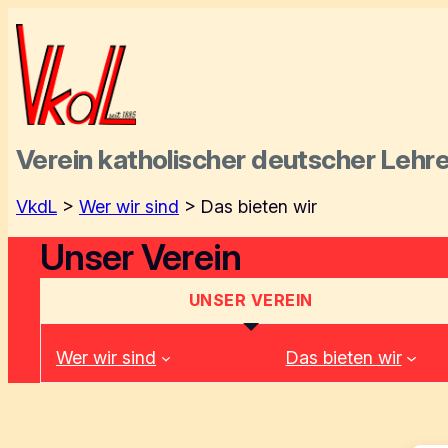
Zum
Inhalt
springen
Verein katholischer deutscher
Lehre
VkdL
>
Wer wir sind
>
Das bieten wir
Unser Verein
UNSER VEREIN
Wer wir sind
Das bieten wir