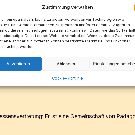
Zustimmung verwalten
dir ein optimales Erlebnis zu bieten, verwenden wir Technologien wie
– Solidarität
kies, um Geräteinformationen zu speichern und/oder darauf zuzugreifen.
n du diesen Technologien zustimmst, können wir Daten wie das Surfverhal
r eindeutige IDs auf dieser Website verarbeiten. Wenn du deine Zustimmun
ht erteilst oder zurückziehst, können bestimmte Merkmale und Funktionen
inträchtigt werden.
SCHEN FRAGEN
Akzeptieren
Ablehnen
Einstellungen anseh
 Rechtsberatung und Rechtshilfe in dienstlichen Angele
Cookie-Richtlinie
ressensvertretung: Er ist eine Gemeinschaft von Pädago