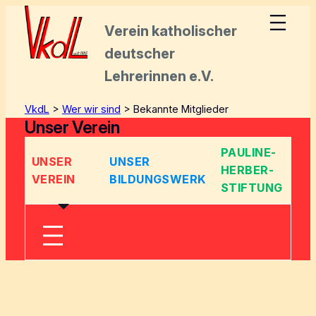
Zum
Inhalt
Verein katholischer
springen
deutscher
Lehrerinnen e.V.
VkdL
>
Wer wir sind
>
Bekannte Mitglieder
Unser Verein
PAULINE-
UNSER
UNSER
HERBER-
VEREIN
BILDUNGSWERK
STIFTUNG