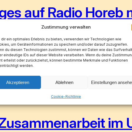
ges auf Radio Horeb m
den Ursula Maria Feh
Zustimmung verwalten
dir ein optimales Erlebnis zu bieten, verwenden wir Technologien wie
kies, um Geräteinformationen zu speichern und/oder darauf zuzugreifen.
n du diesen Technologien zustimmst, können wir Daten wie das Surfverhal
r eindeutige IDs auf dieser Website verarbeiten. Wenn du deine Zustimmun
ildungspolitik, sowie das Programm des bevorstehende
ht erteilst oder zurückziehst, können bestimmte Merkmale und Funktionen
inträchtigt werden.
 Eichstätt waren Themen des Interviews. „Werte, Bild
, Bundesvorsitzende des Vereins katholischer deutscher 
Akzeptieren
Ablehnen
Einstellungen anseh
Cookie-Richtlinie
 Zusammenarbeit im U