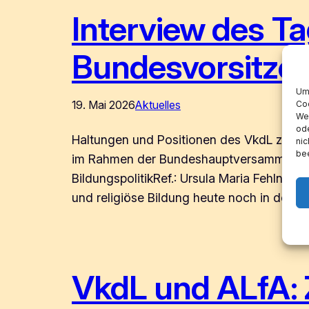
Interview des Ta
Bundesvorsitzen
Um 
19. Mai 2026
Aktuelles
Coo
Wen
ode
Haltungen und Positionen des VkdL zur B
nic
bee
im Rahmen der Bundeshauptversammlung in
BildungspolitikRef.: Ursula Maria Fehlner
und religiöse Bildung heute noch in der…
VkdL und ALfA: